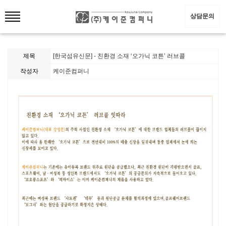
상담문의
제목
[한국섬유신문] - 친환경 소재 ‘오가닉 코튼’ 러브콜
작성자
케이준컴퍼니