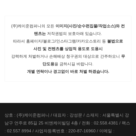
(주)케이준컴퍼니의 모든
이미지(사진/순수편집물/작업소스)와 컨
텐츠는
저작권법의 보호아래 있습니다.
따라서 홈페이지/블로그/인스타그램/카카오스토리 등
불법으로
사진 및 컨텐츠를 상업적 용도로 도용시
강력하게 처벌하거나 손해배상 청구권의 대상으로 간주하오니
무
단도용
을 금하시길 바랍니다.
개별 연락이나 경고없이 바로 처벌 하겠습니다.
상호 : (주)케이준컴퍼니 / 대표자 : 강성문 / 소재지 : 서울특별시 강
남구 언주로 85길 25 비엔케이빌딩 4층 / 전화 : 02.558.4381 / 팩스
: 02.557.8994 / 사업자등록번호 : 220-87-16960 / 이메일 :