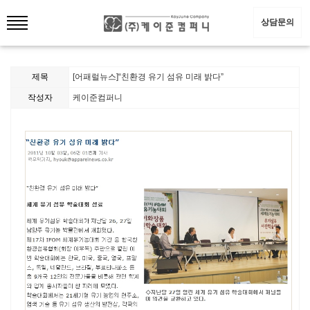
상담문의
제목
[어패럴뉴스]“친환경 유기 섬유 미래 밝다”
작성자
케이준컴퍼니