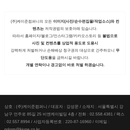
(주)케이준컴퍼니의 모든
이미지(사진/순수편집물/작업소스)와 컨
텐츠는
저작권법의 보호아래 있습니다.
따라서 홈페이지/블로그/인스타그램/카카오스토리 등
불법으로
사진 및 컨텐츠를 상업적 용도로 도용시
강력하게 처벌하거나 손해배상 청구권의 대상으로 간주하오니
무
단도용
을 금하시길 바랍니다.
개별 연락이나 경고없이 바로 처벌 하겠습니다.
상호 : (주)케이준컴퍼니 / 대표자 : 강성문 / 소재지 : 서울특별시 강
남구 언주로 85길 25 비엔케이빌딩 4층 / 전화 : 02.558.4381 / 팩스
: 02.557.8994 / 사업자등록번호 : 220-87-16960 / 이메일 :
prksm@kjune.co.kr